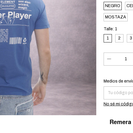
NEGRO
CE
MOSTAZA
Talle:
1
1
2
3
Entregas para e
Medios de enví
No sé mi códig
Remera d