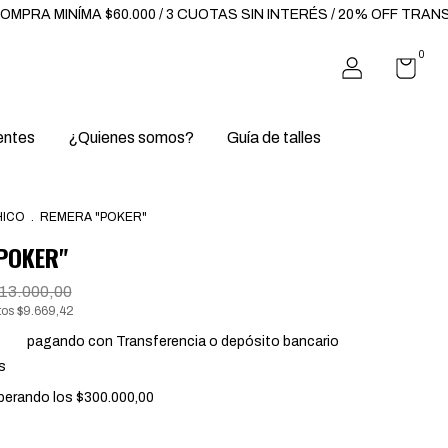
$60.000 / 3 CUOTAS SIN INTERÉS / 20% OFF TRANSFERENCIAS
0
entes
¿Quienes somos?
Guía de talles
HICO
.
REMERA "POKER"
POKER"
13.000,00
tos
$9.669,42
ento
pagando con Transferencia o depósito bancario
s
perando los
$300.000,00