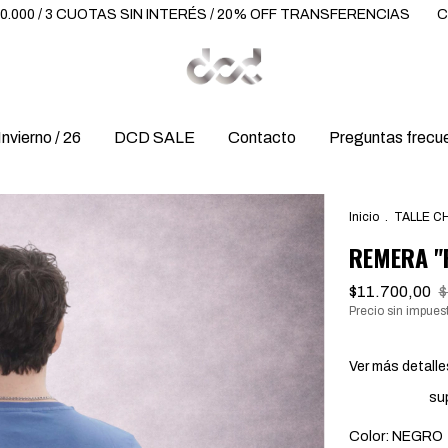
TAS SIN INTERÉS / 20% OFF TRANSFERENCIAS
COMPRA MINÍMA 
Invierno / 26
DCD SALE
Contacto
Preguntas frecu
Inicio
.
TALLE C
REMERA "
$11.700,00
$
Precio sin impues
20% de descu
Ver más detalle
Envío gratis
su
Color:
NEGRO