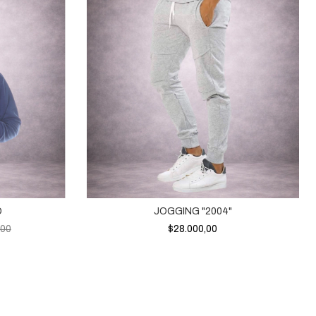
O
JOGGING "2004"
,00
$28.000,00