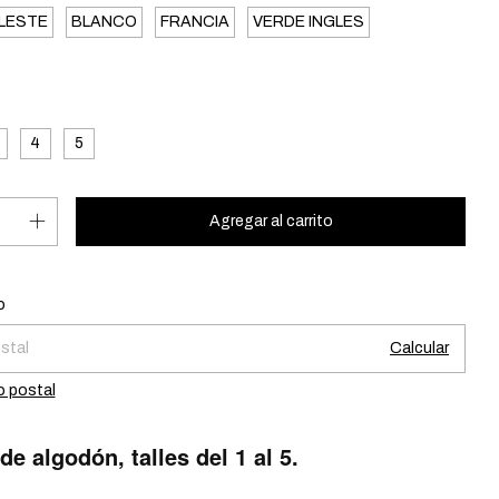
LESTE
BLANCO
FRANCIA
VERDE INGLES
4
5
Cambiar CP
l CP:
o
Calcular
o postal
e algodón, talles del 1 al 5.