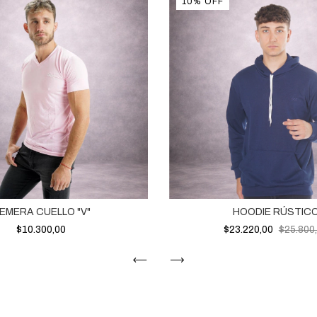
10
%
OFF
EMERA CUELLO "V"
HOODIE RÚSTIC
$10.300,00
$23.220,00
$25.800