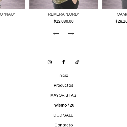
O "NAU"
REMERA "LORD"
CAM
0
$12.080,00
$28.1
Inicio
Productos
MAYORISTAS
Invierno / 26
DCD SALE
Contacto