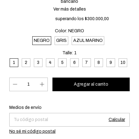
bancario
Ver más detalles
Envío gratis
superando los
$300.000,00
Color:
NEGRO
NEGRO
GRIS
AZUL MARINO
Talle:
1
1
2
3
4
5
6
7
8
9
10
Cambiar CP
Entregas para el CP:
Medios de envío
Calcular
No sé mi código postal