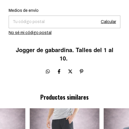
Cambiar CP
Entregas para el CP:
Medios de envío
Calcular
No sé mi código postal
Jogger de gabardina. Talles del 1 al
10.
Productos similares