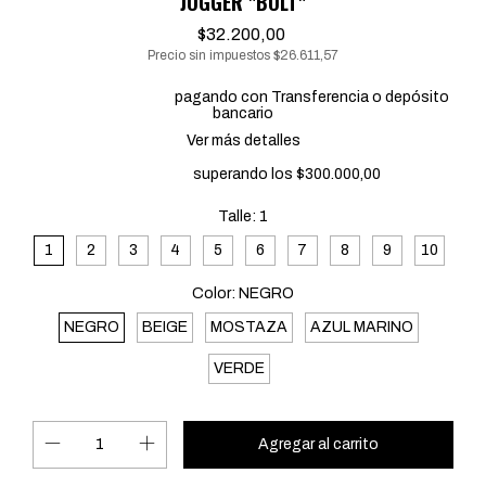
JOGGER "BOLT"
$32.200,00
Precio sin impuestos
$26.611,57
20% de descuento
pagando con Transferencia o depósito
bancario
Ver más detalles
Envío gratis
superando los
$300.000,00
Talle:
1
1
2
3
4
5
6
7
8
9
10
Color:
NEGRO
NEGRO
BEIGE
MOSTAZA
AZUL MARINO
VERDE