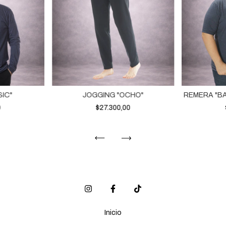
IC"
JOGGING "OCHO"
REMERA "BA
0
$27.300,00
Inicio