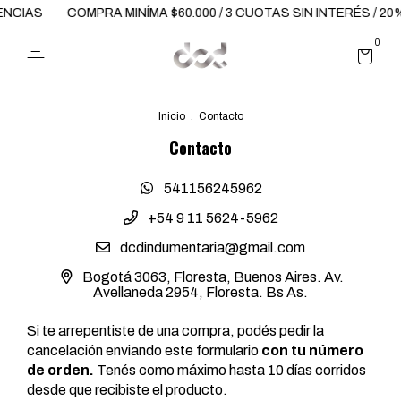
ENCIAS
COMPRA MINÍMA $60.000 / 3 CUOTAS SIN INTERÉS / 2
0
Inicio
.
Contacto
Contacto
541156245962
+54 9 11 5624-5962
dcdindumentaria@gmail.com
Bogotá 3063, Floresta, Buenos Aires. Av.
Avellaneda 2954, Floresta. Bs As.
Si te arrepentiste de una compra, podés pedir la
cancelación enviando este formulario
con tu número
de orden.
Tenés como máximo hasta 10 días corridos
desde que recibiste el producto.