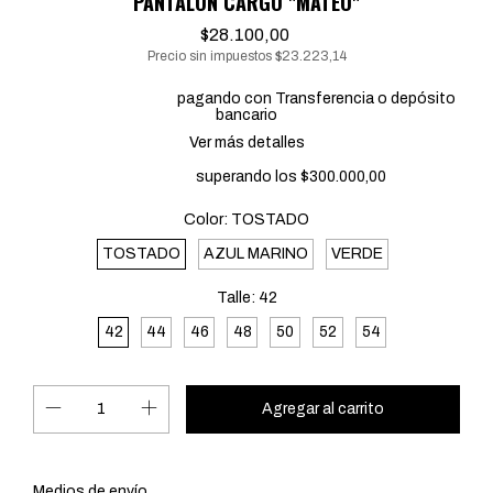
PANTALÓN CARGO "MATEO"
$28.100,00
Precio sin impuestos
$23.223,14
20% de descuento
pagando con Transferencia o depósito
bancario
Ver más detalles
Envío gratis
superando los
$300.000,00
Color:
TOSTADO
TOSTADO
AZUL MARINO
VERDE
Talle:
42
42
44
46
48
50
52
54
Cambiar CP
Entregas para el CP:
Medios de envío