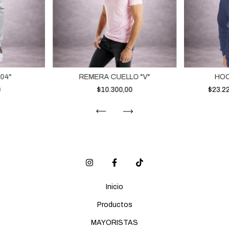
04"
REMERA CUELLO "V"
HOO
0
$10.300,00
$23.2
Inicio
Productos
MAYORISTAS