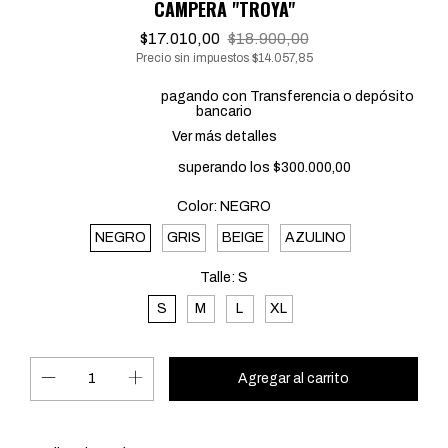
CAMPERA "TROYA"
$17.010,00
$18.900,00
Precio sin impuestos
$14.057,85
20% de descuento
pagando con Transferencia o depósito
bancario
Ver más detalles
Envío gratis
superando los
$300.000,00
Color:
NEGRO
NEGRO
GRIS
BEIGE
AZULINO
Talle:
S
S
M
L
XL
Cambiar CP
Entregas para el CP: