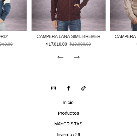
ORD"
CAMPERA LANA SIMIL BREMER
CAMPERA 
940,00
$17.010,00
$18.900,00
Inicio
Productos
MAYORISTAS
Invierno / 26